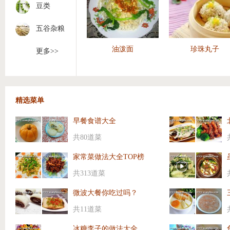
豆类
五谷杂粮
油泼面
珍珠丸子
更多>>
精选菜单
早餐食谱大全
共80道菜
家常菜做法大全TOP榜
共313道菜
微波大餐你吃过吗？
共11道菜
冰糖李子的做法大全