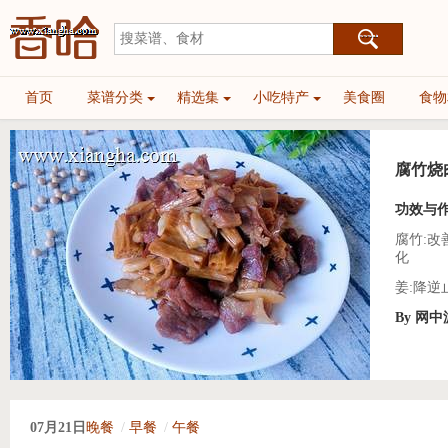
首页
菜谱分类
精选集
小吃特产
美食圈
食物
腐竹烧
功效与
腐竹:
化
姜:降
By 网
盐焗鸡
07月21日
晚餐
/
早餐
/
午餐