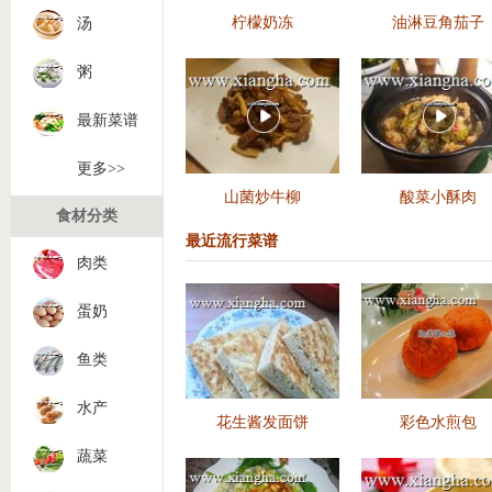
柠檬奶冻
油淋豆角茄子
汤
粥
最新菜谱
更多>>
山菌炒牛柳
酸菜小酥肉
食材分类
最近流行菜谱
肉类
蛋奶
鱼类
水产
花生酱发面饼
彩色水煎包
蔬菜