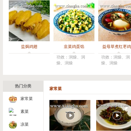
用料：
粉,水
By 网
盐焗鸡翅
韭菜鸡蛋馅
益母草煮红枣鸡
功效：润燥、润
功效：润燥、润
燥、润燥
燥、润燥
蜜豆吐
功效与
鸡蛋:
热门分类
家常菜
牛奶:富
家常菜
黄油:
醇
素菜
By 茹
凉菜